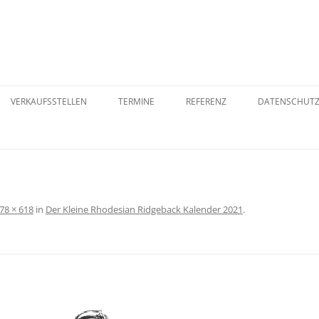
VERKAUFSSTELLEN
TERMINE
REFERENZ
DATENSCHUT
ER
ORB
VERSANDART
WIDERRUFSB
78 × 618
in
Der Kleine Rhodesian Ridgeback Kalender 2021
.