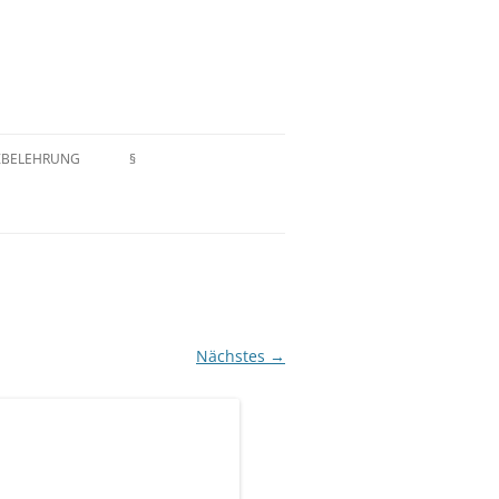
ZBELEHRUNG
§
EN
IMPRESSUM
ELEHRUNG
ZAHLUNGSARTEN
HAFTUNGSAUSSCHLUSS
DATENSCHUTZERKLÄRUNG
Nächstes →
AGB/WIDERRUFSRECHT