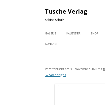
Zum
Inhalt
springen
Tusche Verlag
Sabine Schulz
GALERIE
KALENDER
SHOP
HALLE (SAALE) GRAFIKEN
HALLE GEBURTSTAGSKALEND
WARENK
KONTAKT
HISTORISCHE HALLE (SAALE)
SACHSEN-ANHALT
KASSE
GRAFIKEN
GEBURTSTAGSKALENDER
SACHSEN-ANHALT GRAFIKEN
Veröffentlicht am
30. November 2020
mit
8
← Vorheriges
FISCH GRAFIKEN