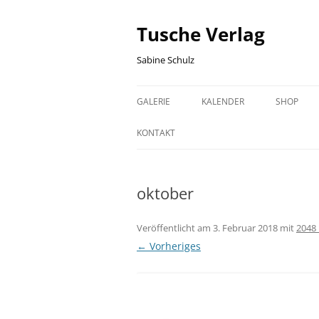
Zum
Inhalt
springen
Tusche Verlag
Sabine Schulz
GALERIE
KALENDER
SHOP
HALLE (SAALE) GRAFIKEN
HALLE GEBURTSTAGSKALEND
WARENK
KONTAKT
HISTORISCHE HALLE (SAALE)
SACHSEN-ANHALT
KASSE
GRAFIKEN
GEBURTSTAGSKALENDER
oktober
SACHSEN-ANHALT GRAFIKEN
Veröffentlicht am
3. Februar 2018
mit
2048 
FISCH GRAFIKEN
← Vorheriges