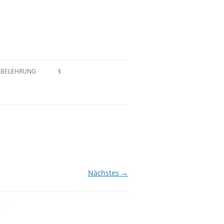
ZBELEHRUNG
§
EN
IMPRESSUM
ELEHRUNG
ZAHLUNGSARTEN
HAFTUNGSAUSSCHLUSS
DATENSCHUTZERKLÄRUNG
Nächstes →
AGB/WIDERRUFSRECHT