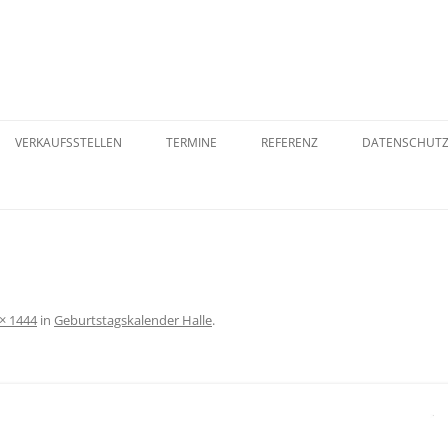
VERKAUFSSTELLEN
TERMINE
REFERENZ
DATENSCHUT
ER
ORB
VERSANDART
WIDERRUFSB
× 1444
in
Geburtstagskalender Halle
.