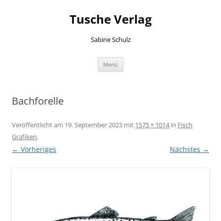
Zum
Inhalt
Tusche Verlag
springen
Sabine Schulz
Menü
Bachforelle
Veröffentlicht am
19. September 2023
mit
1575 × 1014
in
Fisch
Grafiken
.
← Vorheriges
Nächstes →