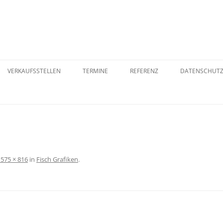
VERKAUFSSTELLEN
TERMINE
REFERENZ
DATENSCHUT
ER
ORB
VERSANDART
WIDERRUFSB
1575 × 816
in
Fisch Grafiken
.