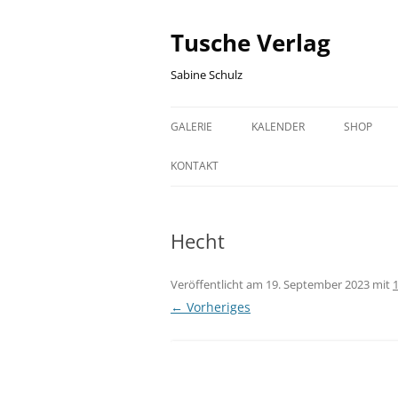
Zum
Inhalt
springen
Tusche Verlag
Sabine Schulz
GALERIE
KALENDER
SHOP
HALLE (SAALE) GRAFIKEN
HALLE GEBURTSTAGSKALEND
WARENK
KONTAKT
HISTORISCHE HALLE (SAALE)
SACHSEN-ANHALT
KASSE
GRAFIKEN
GEBURTSTAGSKALENDER
Hecht
SACHSEN-ANHALT GRAFIKEN
Veröffentlicht am
19. September 2023
mit
FISCH GRAFIKEN
← Vorheriges