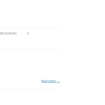
ZBELEHRUNG
§
EN
IMPRESSUM
ELEHRUNG
ZAHLUNGSARTEN
HAFTUNGSAUSSCHLUSS
DATENSCHUTZERKLÄRUNG
Nächstes →
AGB/WIDERRUFSRECHT