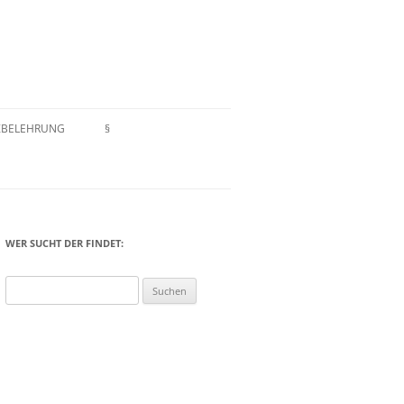
ZBELEHRUNG
§
EN
IMPRESSUM
ELEHRUNG
ZAHLUNGSARTEN
HAFTUNGSAUSSCHLUSS
WER SUCHT DER FINDET:
DATENSCHUTZERKLÄRUNG
Suchen
nach:
AGB/WIDERRUFSRECHT