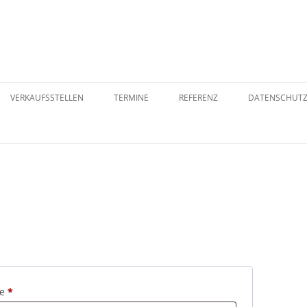
VERKAUFSSTELLEN
TERMINE
REFERENZ
DATENSCHUT
ER
ORB
VERSANDART
WIDERRUFSB
Erforderlich
se
*