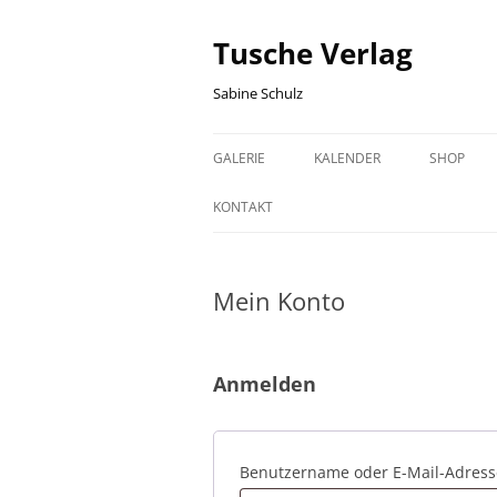
Zum
Inhalt
springen
Tusche Verlag
Sabine Schulz
GALERIE
KALENDER
SHOP
HALLE (SAALE) GRAFIKEN
HALLE GEBURTSTAGSKALEND
WARENK
KONTAKT
HISTORISCHE HALLE (SAALE)
SACHSEN-ANHALT
KASSE
GRAFIKEN
GEBURTSTAGSKALENDER
Mein Konto
SACHSEN-ANHALT GRAFIKEN
FISCH GRAFIKEN
Anmelden
Benutzername oder E-Mail-Adres