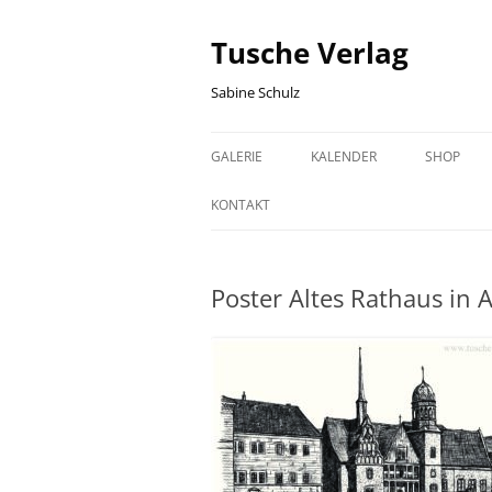
Zum
Inhalt
springen
Tusche Verlag
Sabine Schulz
GALERIE
KALENDER
SHOP
HALLE (SAALE) GRAFIKEN
HALLE GEBURTSTAGSKALEND
WARENK
KONTAKT
HISTORISCHE HALLE (SAALE)
SACHSEN-ANHALT
KASSE
GRAFIKEN
GEBURTSTAGSKALENDER
Poster Altes Rathaus in 
SACHSEN-ANHALT GRAFIKEN
FISCH GRAFIKEN